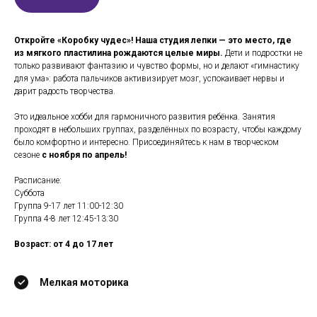
Откройте «Коробку чудес»! Наша студия лепки — это место, где
из мягкого пластилина рождаются целые миры.
Дети и подростки не
только развивают фантазию и чувство формы, но и делают «гимнастику
для ума»: работа пальчиков активизирует мозг, успокаивает нервы и
дарит радость творчества.
Это идеальное хобби для гармоничного развития ребёнка. Занятия
проходят в небольших группах, разделённых по возрасту, чтобы каждому
было комфортно и интересно. Присоединяйтесь к нам в творческом
сезоне
с ноября по апрель!
Расписание:
Суббота
Группа 9-17 лет 11:00-12:30
Группа 4-8 лет 12:45-13:30
Возраст: от 4 до 17 лет
Мелкая моторика