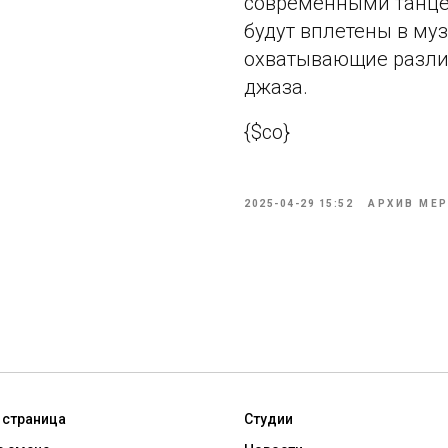
современными танце
будут вплетены в му
охватывающие разли
джаза.
{$co}
2025-04-29 15:52
АРХИВ МЕ
 страница
Студии