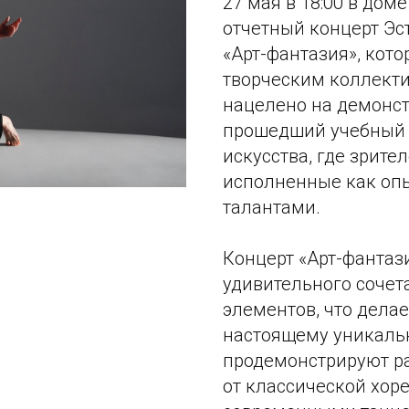
27 мая в 18:00 в дом
отчетный концерт Эс
«Арт-фантазия», кото
творческим коллекти
нацелено на демонст
прошедший учебный 
искусства, где зрите
исполненные как оп
талантами.
Концерт «Арт-фантаз
удивительного сочет
элементов, что дела
настоящему уникаль
продемонстрируют ра
от классической хор