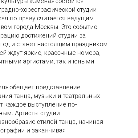
е культуры «Смена» состоится
традно-хореографической студии
рая по праву считается ведущим
вом города Москвы. Это событие
рацию достижений студии за
год и станет настоящим праздником
лей ждут яркие, красочные номера,
ытными артистами, так и юными
ия» обещает представление
ания танца, музыки и театральных
ет каждое выступление по-
ным. Артисты студии
знообразие стилей танца, начиная
еографии и заканчивая