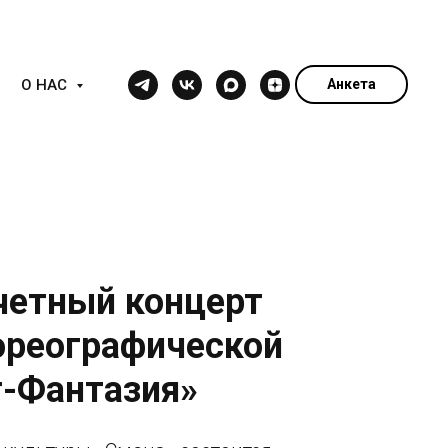
О НАС
Анкета
тчетный концерт
ореографической
т-Фантазия»