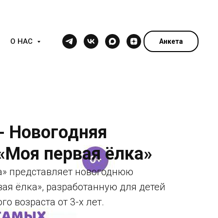
О НАС
Анкета
- Новогодняя
«Моя первая ёлка»
а» представляет новогоднюю
ая ёлка», разработанную для детей
 возраста от 3-х лет.