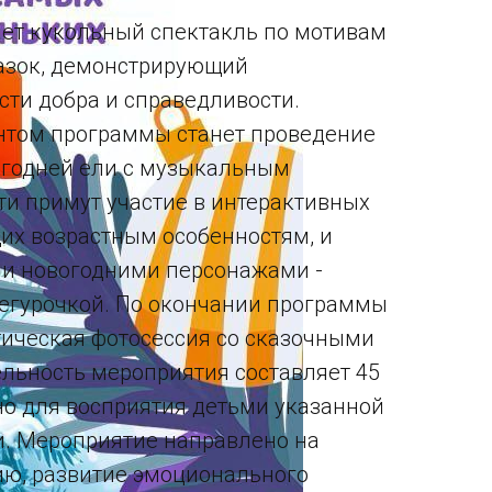
ет кукольный спектакль по мотивам
казок, демонстрирующий
ти добра и справедливости.
том программы станет проведение
огодней ели с музыкальным
и примут участие в интерактивных
щих возрастным особенностям, и
ми новогодними персонажами -
егурочкой. По окончании программы
ическая фотосессия со сказочными
льность мероприятия составляет 45
но для восприятия детьми указанной
и. Мероприятие направлено на
ю, развитие эмоционального