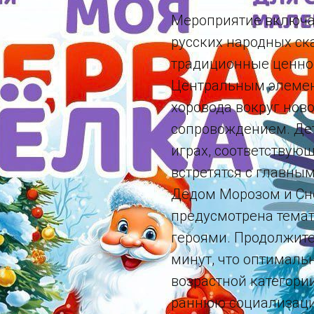
Мероприятие включа
русских народных с
традиционные ценнос
Центральным элемен
хоровода вокруг нов
сопровождением. Дет
играх, соответствую
встретятся с главны
Дедом Морозом и Сн
предусмотрена темат
героями. Продолжите
минут, что оптималь
возрастной категори
раннюю социализаци