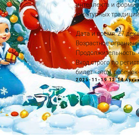
интеллекта и формир
культурных традиций
Дата и время: 27 дек
Возрастное ограничени
Продолжительность: 
Вход строго по реги
билет - это 1 ребенок
2025-11-19 12:14
Архи