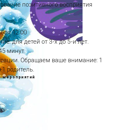
ование позитивного восприятия
.
абря 12.00
е: для детей от 3-х до 5-и лет.
45 минут.
страции. Обращаем ваше внимание: 1
+1 родитель.
в мероприятий