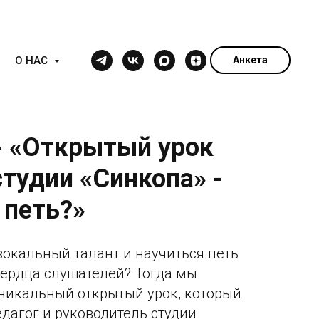
О НАС
Анкета
 - «Открытый урок
тудии «Синкопа» -
 петь?»
вокальный талант и научиться петь
 сердца слушателей? Тогда мы
никальный открытый урок, который
дагог и руководитель студии