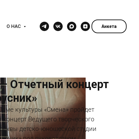
О НАС
Анкета
 — Отчетный концерт
русник»
 Доме культуры «Смена» пройдет
 концерт Ведущего творческого
осквы детско-юношеской студии
русник» под руководством