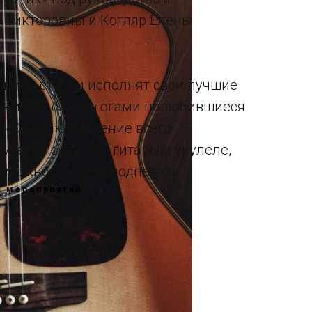
 Викторовны и Котляр Елены
нники студии исполнят свои лучшие
т вместе с педагогами полюбившиеся
 «Смена». В течение всего
учать песни под гитары и укулеле,
, можно и нужно подпевать.
в мероприятий