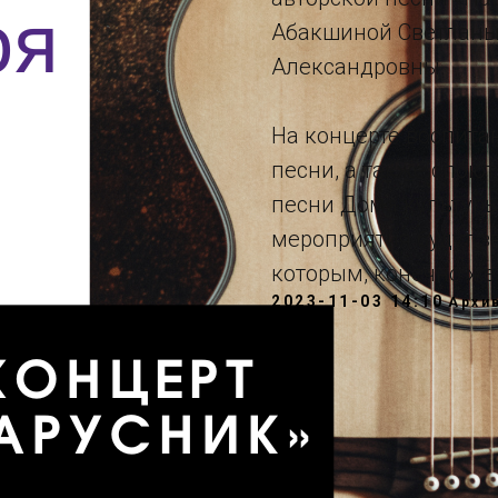
Абакшиной Светланы
Александровны.
На концерте воспита
песни, а также спою
песни Дома культуры
мероприятия будут зв
которым, конечно же
2023-11-03 14:10
Архи