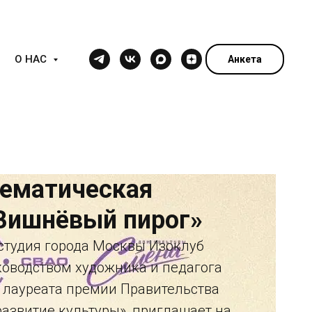
О НАС
Анкета
Тематическая
Вишнёвый пирог»
студия города Москвы Изоклуб
ководством художника и педагога
 лауреата премии Правительства
развитие культуры», приглашает на