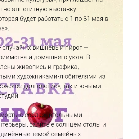
тно аппетитную выставку
торая будет работать с 1 по 31 мая в
а».
 случайно: вишнёвый пирог —
приимства и домашнего уюта. В
лены живопись и графика,
слыми художниками-любителями из
ковское долголетие», так и юными
тудий.
рморты с соблазнительными
нтерьеры, залитые солнцем столы и
единённые темой семейных