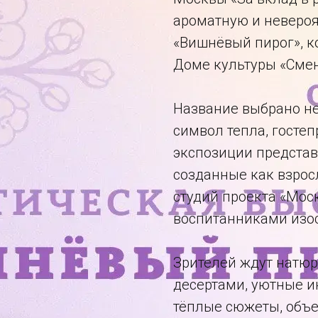
ароматную и невероя
«Вишнёвый пирог», ко
Доме культуры «Смен
Название выбрано не
символ тепла, госте
экспозиции представ
созданные как взро
студий проекта «Мос
воспитанниками изос
Зрителей ждут натю
десертами, уютные и
тёплые сюжеты, объ