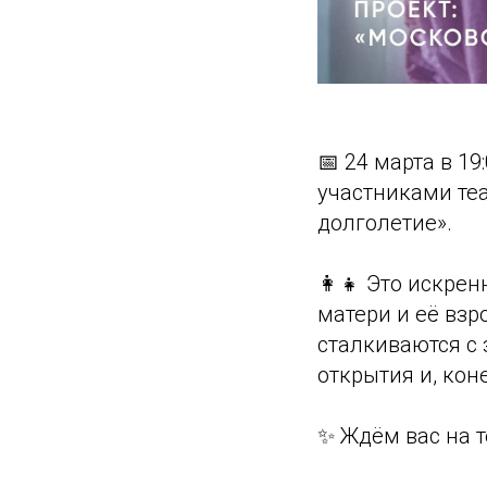
📅 24 марта в 1
участниками те
долголетие».
👩‍👧 Это искр
матери и её взр
сталкиваются с
открытия и, кон
✨ Ждём вас на т