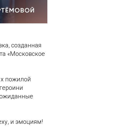
вка, созданная
та «Московское
ях пожилой
 героини
еожиданные
еху, и эмоциям!