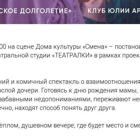
9:00 на сцене Дома культуры «Смена» – постано
атральной студии «ТЕАТРАЛКИ» в рамках проек
енний и комичный спектакль о взаимоотношени
ослой дочери. Готовясь к дню рождения мамы,
 забавными недопониманиями, переживают н
ечно, находят способ понять друг друга.
ёплом, душевном вечере, где будет место и см