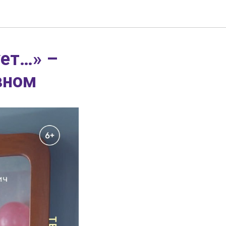
ет…» –
вном