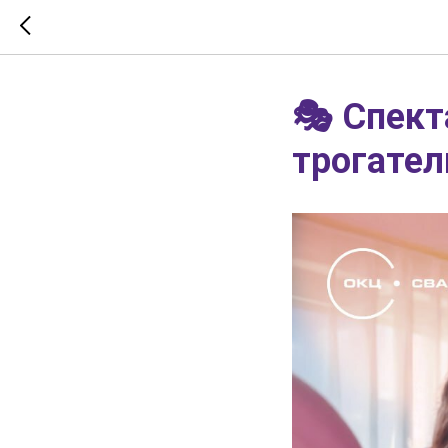
🎭 Спект
трогател