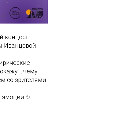
ый концерт
ы Иванцовой.
лирические
окажут, чему
м со зрителями.
е эмоции ✨