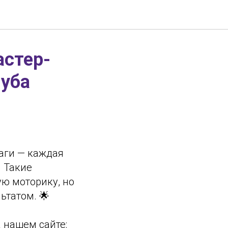
астер-
луба
аги — каждая
 Такие
ую моторику, но
ьтатом. 🌟
 нашем сайте: