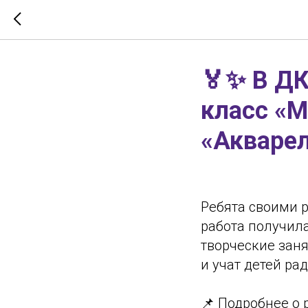
🏅✨ В ДК
класс «М
«Акварел
Ребята своими 
работа получил
творческие зан
и учат детей ра
📌 Подробнее о 