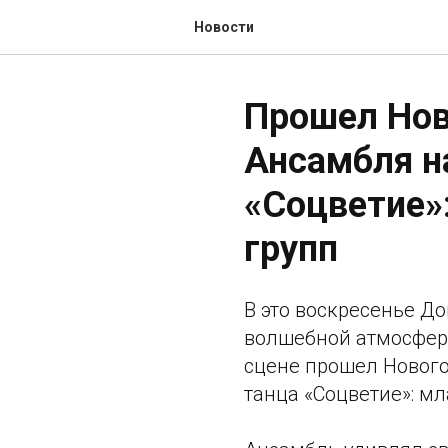
Новости
Прошел Нов
Ансамбля н
«Соцветие»
групп
В это воскресенье Д
волшебной атмосферо
сцене прошел Новог
танца «Соцветие»: м