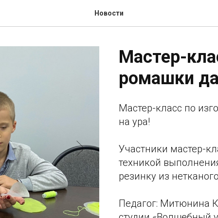
Новости
Мастер-кла
ромашки да
Мастер-класс по из
на ура!
Участники мастер-кл
техникой выполнения
резинку из нетканог
Педагог: Митюнина К
студии «Волшебный у