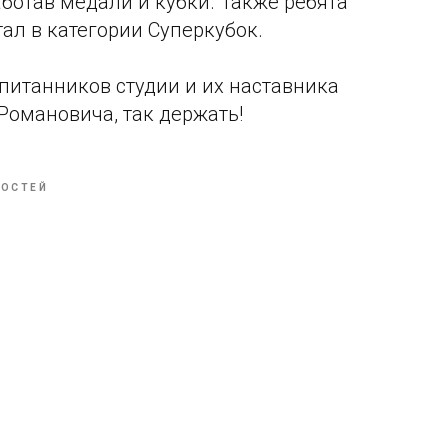
аботав медали и кубки. Также ребята
ал в категории Суперкубок.
итанников студии и их наставника
Романовича, так держать!
ВОСТЕЙ