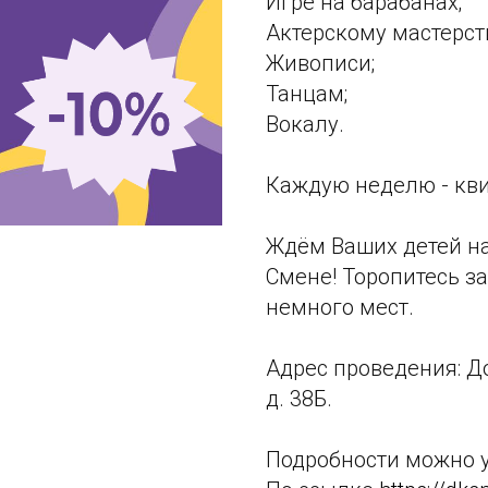
Игре на барабанах;
Актерскому мастерст
Живописи;
Танцам;
Вокалу.
Каждую неделю - кви
Ждём Ваших детей на
Смене! Торопитесь з
немного мест.
Адрес проведения: До
д. 38Б.
Подробности можно у