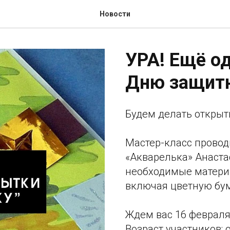
Новости
УРА! Ещё о
Дню защитн
Будем делать открыт
Мастер-класс провод
«Акварелька» Анаста
необходимые материа
включая цветную бум
Ждем вас 16 февраля 
Возраст участников: о